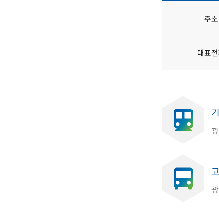
주소
대표전
기
광
고
광