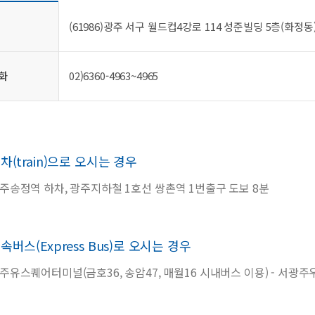
(61986)광주 서구 월드컵4강로 114 성준빌딩 5층(화정동
화
02)6360-4963~4965
차(train)으로 오시는 경우
주송정역 하차, 광주지하철 1호선 쌍촌역 1번출구 도보 8분
속버스(Express Bus)로 오시는 경우
주유스퀘어터미널(금호36, 송암47, 매월16 시내버스 이용) - 서광