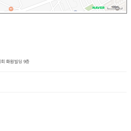
제회 화원빌딩 9층