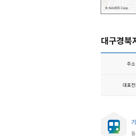
대구경북
주소
대표전
기
동