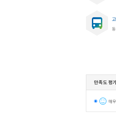
고
동
만족도 평
매