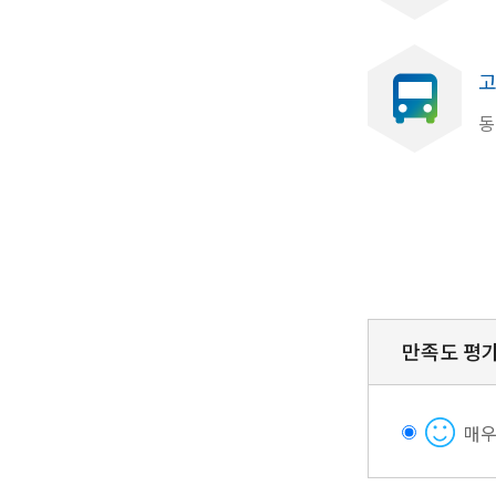
고
동
만족도 평
매