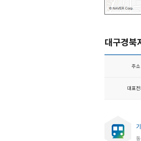
대구경북
주소
대표전
기
동