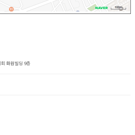
제회 화원빌딩 9층