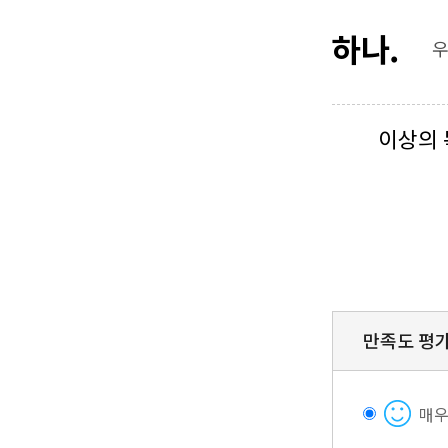
하나.
우
이상의 
만족도 평
매