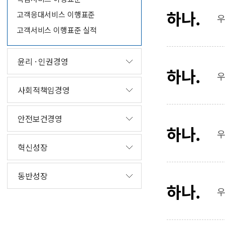
하나.
고객응대서비스 이행표준
우
고객서비스 이행표준 실적
윤리 · 인권경영
하나.
우
사회적책임경영
안전보건경영
하나.
우
혁신성장
동반성장
하나.
우