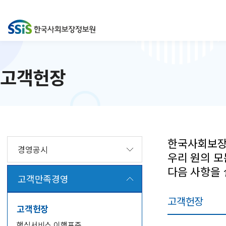
고객헌장
한국사회보장
경영공시
우리 원의 모
다음 사항을
고객만족경영
고객헌장
고객헌장
핵심서비스 이행표준