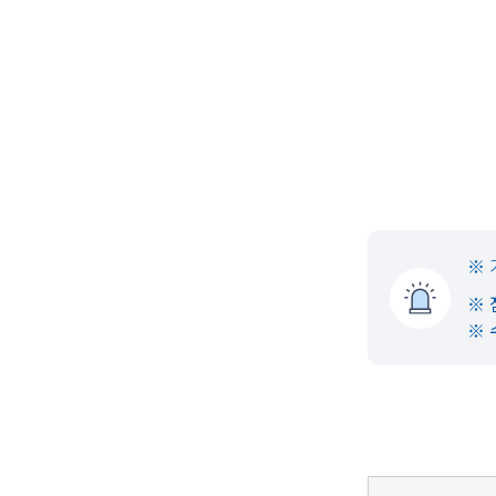
※ 
※ 
※ 