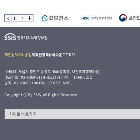
피
드
백
:
접
수
일
부
개인정보처리방침
저작권정책
뷰어다운로드
RSS
0
터
3
7
.
(04933) 서울시 광진구 능동로 400(중곡동, 보건복지행정타운)
일
국
대표번호 : 02-6360-6114 시스템 상담센터 : 1566-3232
이
당직 : 02-6360-6100 Fax : 02-6360-6360
민
내
(
Copyright ⓒ By SSiS, All Rights Reserved
근
로
일
기
준
)