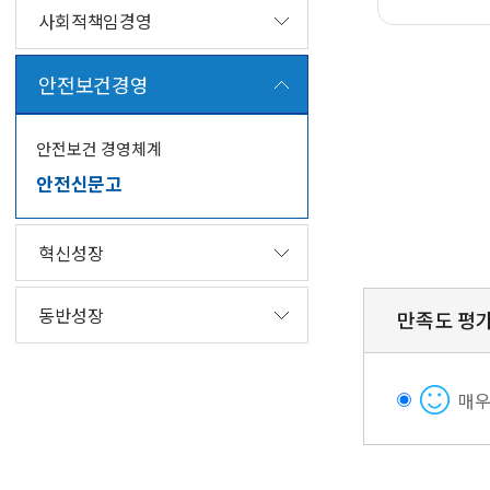
사회적책임경영
안
전
안전보건경영
0
관
1
련
.
사
안전보건 경영체계
국
항
안전신문고
민
신
고
혁신성장
신
고
0
동반성장
사
2
만족도 평
항
.
접
안
수
전
매
및
부
검
서
토