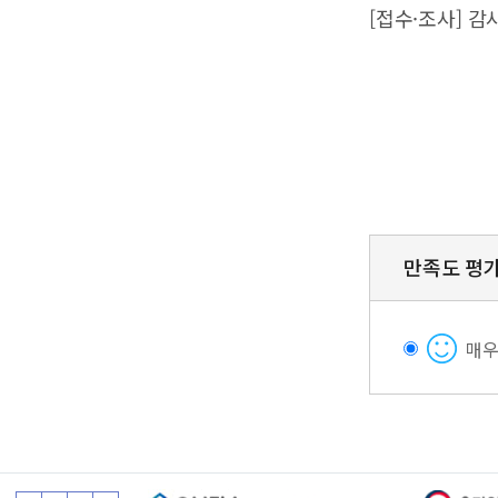
[접수·조사] 
만족도 평
매