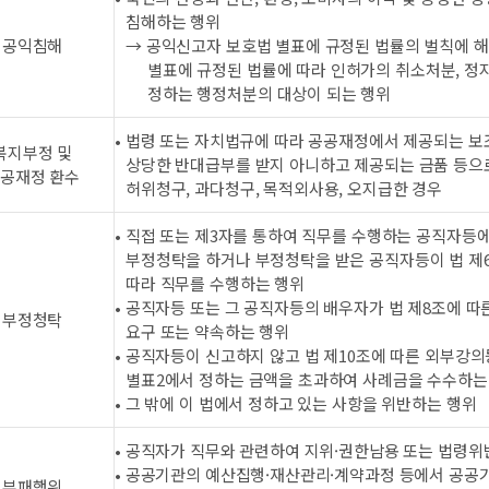
침해하는 행위
공익침해
→ 공익신고자 보호법 별표에 규정된 법률의 벌칙에 
별표에 규정된 법률에 따라 인허가의 취소처분, 정
정하는 행정처분의 대상이 되는 행위
• 법령 또는 자치법규에 따라 공공재정에서 제공되는 보
복지부정 및
상당한 반대급부를 받지 아니하고 제공되는 금품 등으
공재정 환수
허위청구, 과다청구, 목적외사용, 오지급한 경우
• 직접 또는 제3자를 통하여 직무를 수행하는 공직자등에
부정청탁을 하거나 부정청탁을 받은 공직자등이 법 제
따라 직무를 수행하는 행위
• 공직자등 또는 그 공직자등의 배우자가 법 제8조에 
부정청탁
요구 또는 약속하는 행위
• 공직자등이 신고하지 않고 법 제10조에 따른 외부강
별표2에서 정하는 금액을 초과하여 사례금을 수수하는
• 그 밖에 이 법에서 정하고 있는 사항을 위반하는 행위
• 공직자가 직무와 관련하여 지위·권한남용 또는 법령위
• 공공기관의 예산집행·재산관리·계약과정 등에서 공공
부패행위