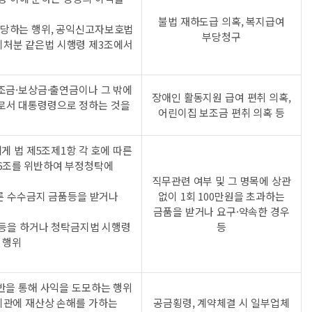
불법 재하도급 의혹, 복지급여
해당하는 행위, 공익신고자보호법
부당청구
지처분 같은법 시행령 제3조에서
조금·보상금·출연금이나 그 밖에
장애인 활동지원 급여 편취 의혹,
로서 대통령령으로 정하는 것을
어린이집 보조금 편취 의혹 등
게 법 제5조제1항 각 호에 따른
6조를 위반하여 부정청탁에
직무관련 여부 및 그 명목에 상관
따른 수수금지 금품등을 받거나
없이 1회 100만원을 초과하는
금품을 받거나 요구·약속한 경우
의등을 하거나 청탁금지법 시행령
등
 행위
반을 통해 사익을 도모하는 행위
기관에 재산상 손해를 가하는
공금횡령, 계약체결 시 일부업체