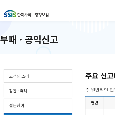
부패 · 공익신고
주요 신고
고객의 소리
※ 일반적인 민
칭찬 · 격려
연번
설문참여