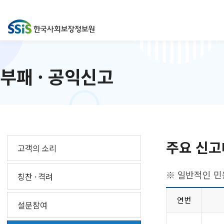
부패 · 공익신고
주요 신고
고객의 소리
※ 일반적인 민
칭찬 · 격려
연번
설문참여