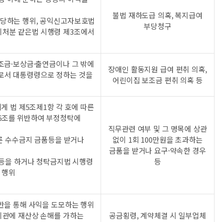
불법 재하도급 의혹, 복지급여
해당하는 행위, 공익신고자보호법
부당청구
지처분 같은법 시행령 제3조에서
조금·보상금·출연금이나 그 밖에
장애인 활동지원 급여 편취 의혹,
로서 대통령령으로 정하는 것을
어린이집 보조금 편취 의혹 등
게 법 제5조제1항 각 호에 따른
6조를 위반하여 부정청탁에
직무관련 여부 및 그 명목에 상관
따른 수수금지 금품등을 받거나
없이 1회 100만원을 초과하는
금품을 받거나 요구·약속한 경우
의등을 하거나 청탁금지법 시행령
등
 행위
반을 통해 사익을 도모하는 행위
기관에 재산상 손해를 가하는
공금횡령, 계약체결 시 일부업체