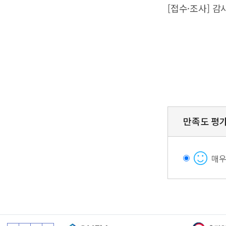
[접수·조사] 
만족도 평
매