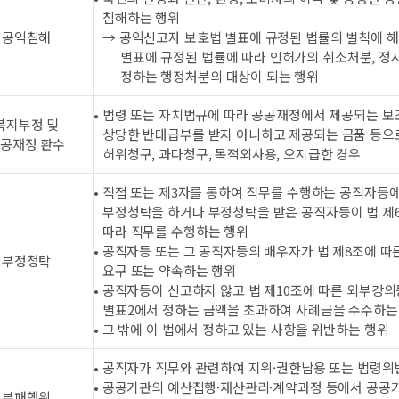
침해하는 행위
공익침해
→ 공익신고자 보호법 별표에 규정된 법률의 벌칙에 
별표에 규정된 법률에 따라 인허가의 취소처분, 정
정하는 행정처분의 대상이 되는 행위
• 법령 또는 자치법규에 따라 공공재정에서 제공되는 보
복지부정 및
상당한 반대급부를 받지 아니하고 제공되는 금품 등으
공재정 환수
허위청구, 과다청구, 목적외사용, 오지급한 경우
• 직접 또는 제3자를 통하여 직무를 수행하는 공직자등에
부정청탁을 하거나 부정청탁을 받은 공직자등이 법 제
따라 직무를 수행하는 행위
• 공직자등 또는 그 공직자등의 배우자가 법 제8조에 
부정청탁
요구 또는 약속하는 행위
• 공직자등이 신고하지 않고 법 제10조에 따른 외부강
별표2에서 정하는 금액을 초과하여 사례금을 수수하는
• 그 밖에 이 법에서 정하고 있는 사항을 위반하는 행위
• 공직자가 직무와 관련하여 지위·권한남용 또는 법령위
• 공공기관의 예산집행·재산관리·계약과정 등에서 공공
부패행위